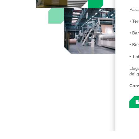
Para
• Te
• Bar
• Bar
• Ti
Lleg
del g
Conv