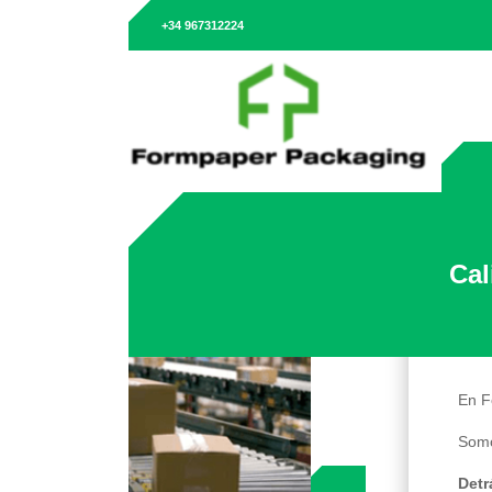
+34 967312224
Cal
En F
Somo
Detr