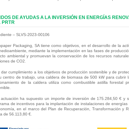
DOS DE AYUDAS A LA INVERSIÓN EN ENERGÍAS RENO
 PRTR
diente – SLVS-2023-00106
paper Packaging, SA tiene como objetivos, en el desarrollo de la activ
medioambiente, mediante la implementación en las fases de producció
cto ambiental y promuevan la conservación de los recursos naturales
iones de CO2.
 dar cumplimiento a los objetivos de producción sostenible y de prot
u centro de trabajo, una caldera de biomasa de 500 kW para cubrir l
ionamiento de la caldera utiliza como combustible astilla foresta
nible.
 actuación ha supuesto un importe de inversión de 175.284,50 € y s
rama de incentivos para la implantación de instalaciones de energías
conomía, en el marco del Plan de Recuperación, Transformación y R
a de 56.113,80 €.