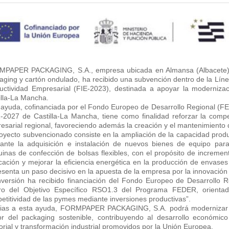
PAPER PACKAGING, S.A., empresa ubicada en Almansa (Albacete) y 
aging y cartón ondulado, ha recibido una subvención dentro de la Líne
uctividad Empresarial (FIE-2023), destinada a apoyar la modernizac
illa-La Mancha.
 ayuda, cofinanciada por el Fondo Europeo de Desarrollo Regional (
-2027 de Castilla-La Mancha, tiene como finalidad reforzar la competi
esarial regional, favoreciendo además la creación y el mantenimiento 
royecto subvencionado consiste en la ampliación de la capacidad prod
ante la adquisición e instalación de nuevos bienes de equipo para
inas de confección de bolsas flexibles, con el propósito de increment
icación y mejorar la eficiencia energética en la producción de envases
esenta un paso decisivo en la apuesta de la empresa por la innovación in
nversión ha recibido financiación del Fondo Europeo de Desarrollo
ro del Objetivo Específico RSO1.3 del Programa FEDER, orientado
etitividad de las pymes mediante inversiones productivas”.
ias a esta ayuda, FORMPAPER PACKAGING, S.A. podrá modernizar sus
or del packaging sostenible, contribuyendo al desarrollo económic
itorial y transformación industrial promovidos por la Unión Europea.