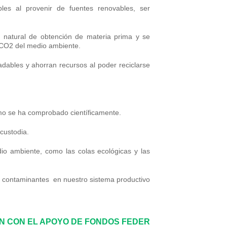
les al provenir de fuentes renovables, ser
o natural de obtención de materia prima y se
 CO
2
del medio ambiente.
adables y ahorran recursos al poder reciclarse
mo se ha comprobado científicamente.
custodia.
o ambiente, como las colas ecológicas y las
s contaminantes en nuestro sistema productivo
ÓN CON EL APOYO DE FONDOS FEDER