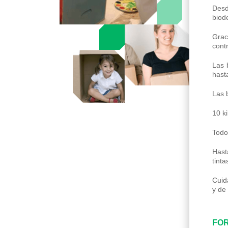
Desd
biode
Grac
cont
Las 
hast
Las 
10 k
Todo
Hast
tinta
Cuid
y de 
FOR