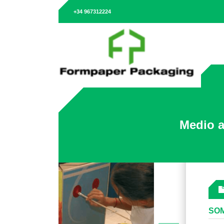
+34 967312224
Medio 
SOM