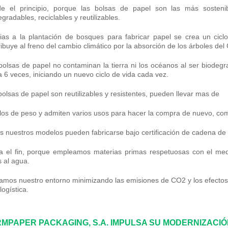
e el principio
,
porque las bolsas de papel son las más sostenib
gradables, reciclables y reutilizables.
ias a la plantación de bosques para fabricar papel se crea un cicl
ribuye al freno del cambio climático por la absorción de los árboles del
bolsas de papel no contaminan la tierra ni los océanos al ser biodegr
a 6 veces, iniciando un nuevo ciclo de vida cada vez.
bolsas de papel son reutilizables y resistentes, pueden llevar mas de
ilos de peso y admiten varios usos para hacer la compra de nuevo, co
s nuestros modelos pueden fabricarse bajo certificación de cadena de 
a el fin,
porque empleamos materias primas respetuosas con el medi
s al agua.
amos nuestro entorno minimizando las emisiones de CO
2
y los efecto
logística.
MPAPER PACKAGING, S.A. IMPULSA SU MODERNIZACI