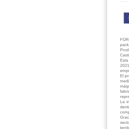
FORM
pack
Prod
Cast
Esta
2021
empr
El p
medi
máqu
fabr
repr
La i
dent
comp
Grac
sect
terr