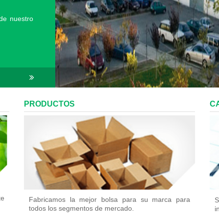
de nuestro
PRODUCTOS
C
te
Fabricamos la mejor bolsa para su marca para
S
todos los segmentos de mercado.
i