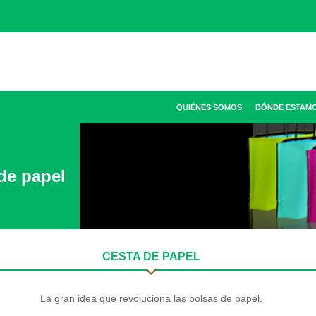
QUIÉNES SOMOS
DÓNDE ESTAM
de papel
CESTA DE PAPEL
La gran idea que revoluciona las bolsas de papel.